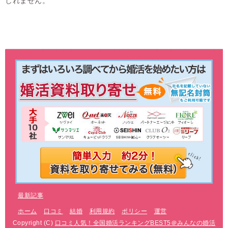
しれません。
最新記事
ホーム
口コミ
結婚
利用規約
ポリシー
運営
Copyright (C)
口コミ人気！全国婚活ランキングBEST5＠みんなの婚活