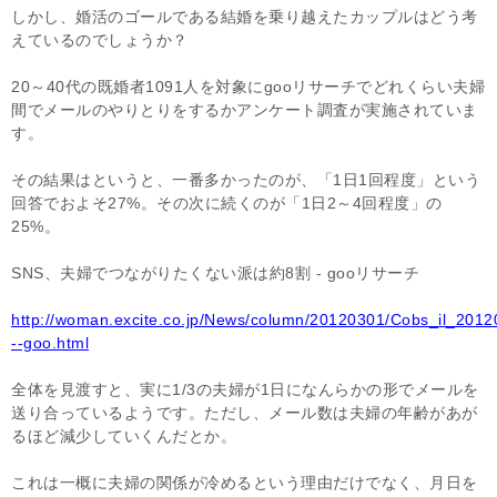
しかし、婚活のゴールである結婚を乗り越えたカップルはどう考
えているのでしょうか？
20～40代の既婚者1091人を対象にgooリサーチでどれくらい夫婦
間でメールのやりとりをするかアンケート調査が実施されていま
す。
その結果はというと、一番多かったのが、「1日1回程度」という
回答でおよそ27%。その次に続くのが「1日2～4回程度」の
25%。
SNS、夫婦でつながりたくない派は約8割 - gooリサーチ
http://woman.excite.co.jp/News/column/20120301/Cobs_il_201
--goo.html
全体を見渡すと、実に1/3の夫婦が1日になんらかの形でメールを
送り合っているようです。ただし、メール数は夫婦の年齢があが
るほど減少していくんだとか。
これは一概に夫婦の関係が冷めるという理由だけでなく、月日を