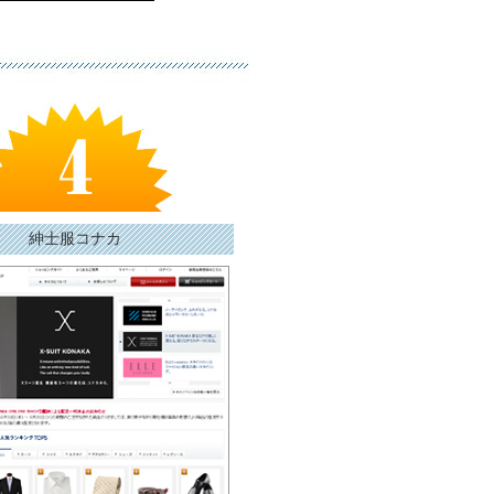
紳士服コナカ