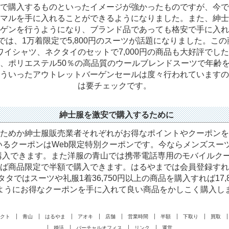
で購入するものといったイメージが強かったものですが、今で
マルを手に入れることができるようになりました。また、紳士
ゲンを行うようになり、ブランド品であっても格安で手に入れ
ンでは、1万着限定で5,800円のスーツが話題になりました。こ
にワイシャツ、ネクタイのセットで7,000円の商品も大好評で
％、ポリエステル50％の高品質のウールブレンドスーツで年齢
ういったアウトレットバーゲンセールは度々行われていますの
は要チェックです。
紳士服を激安で購入するために
ためか紳士服販売業者それぞれがお得なポイントやクーポンを
るクーポンはWeb限定特別クーポンです。今ならメンズスーツ1着1
購入できます。また洋服の青山では携帯電話専用のモバイルクー
すれば商品限定で半額で購入できます。はるやまでは会員登録すれば
タではスーツや礼服1着36,750円以上の商品を購入すれば17,
ようにお得なクーポンを手に入れて良い商品をかしこく購入し
クト
青山
はるやま
アオキ
店舗
営業時間
半額
下取り
買取
婚活
バーチャルオフィス
リンク
運営