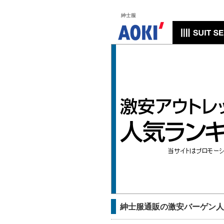
紳士服
紳士服通販の激安バーゲン人