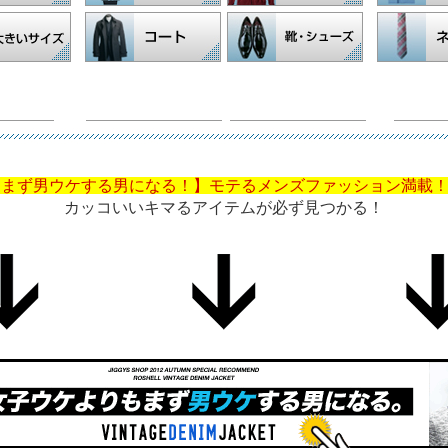
まず男ウケする男になる！】モテるメンズファッション満載！
カッコいいキマるアイテムが必ず見つかる！